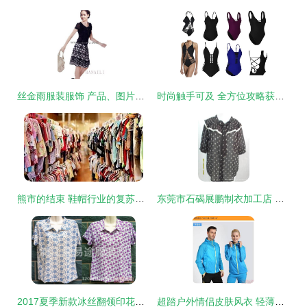
丝金雨服装服饰 产品、图片与加盟店深度解析，鞋帽品类全接触
时尚触手可及 全方位攻略获取服装产品优惠
熊市的结束 鞋帽行业的复苏与繁荣之路
东莞市石碣展鹏制衣加工店 专业承接各类服装加工订做
2017夏季新款冰丝翻领印花中老年衬衫——地摊经济中的品质之选
超踏户外情侣皮肤风衣 轻薄防晒，为爱侣户外之旅护航