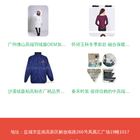
广州佛山高端羽绒服OEM加工指南 如何寻找专业鞋帽定做厂家
怀诗玉秋冬季新款 融合保暖与时尚的蕾丝塑身打底衫
沙溪镇森柏高制衣厂精品男装系列 大衣与鞋帽产品总览
春禾时装 值得信赖的中高端女装与鞋帽ODM工厂
地址：盐城市盐南高新区解放南路266号凤凰汇广场19幢1017