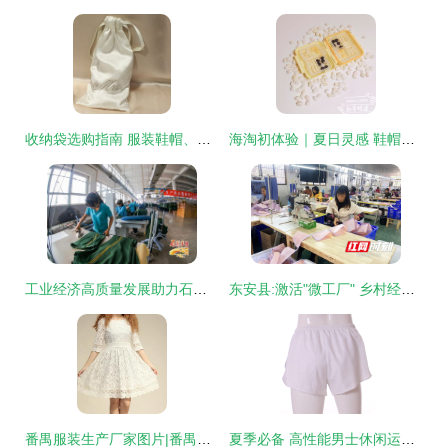
收纳袋选购指南 服装鞋帽、首饰比价与性能测评
海淘初体验｜夏日灵感 鞋帽配饰晒单测评与购物账单分享
工业经济高质量发展助力石家庄打造“区域性中心城市”新名片
东安县:激活"微工厂" 乡村经济"热辣滚烫"
番禺服装生产厂家图片|番禺服装生产厂家产品图片由广州市番禺区南村玛亚莎服装加工厂公司生产提供-
夏季必备 高性能男士休闲运动短裤选购指南