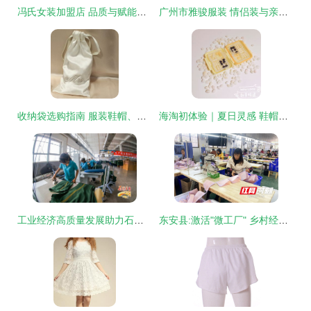
冯氏女装加盟店 品质与赋能并重，共探服饰行业蓝海
广州市雅骏服装 情侣装与亲子装鞋帽产品精选
收纳袋选购指南 服装鞋帽、首饰比价与性能测评
海淘初体验｜夏日灵感 鞋帽配饰晒单测评与购物账单分享
工业经济高质量发展助力石家庄打造“区域性中心城市”新名片
东安县:激活"微工厂" 乡村经济"热辣滚烫"