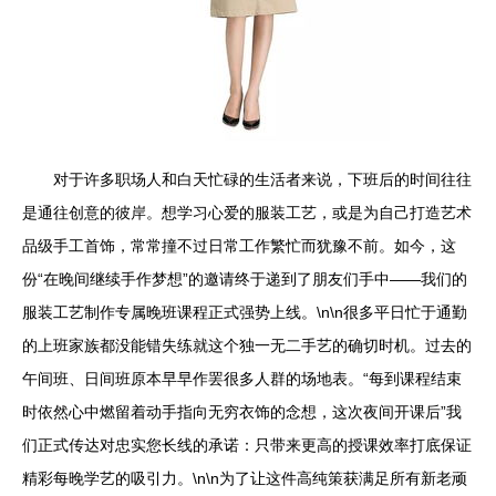
对于许多职场人和白天忙碌的生活者来说，下班后的时间往往
是通往创意的彼岸。想学习心爱的服装工艺，或是为自己打造艺术
品级手工首饰，常常撞不过日常工作繁忙而犹豫不前。如今，这
份“在晚间继续手作梦想”的邀请终于递到了朋友们手中——我们的
服装工艺制作专属晚班课程正式强势上线。\n\n很多平日忙于通勤
的上班家族都没能错失练就这个独一无二手艺的确切时机。过去的
午间班、日间班原本早早作罢很多人群的场地表。“每到课程结束
时依然心中燃留着动手指向无穷衣饰的念想，这次夜间开课后”我
们正式传达对忠实您长线的承诺：只带来更高的授课效率打底保证
精彩每晚学艺的吸引力。\n\n为了让这件高纯策获满足所有新老顽