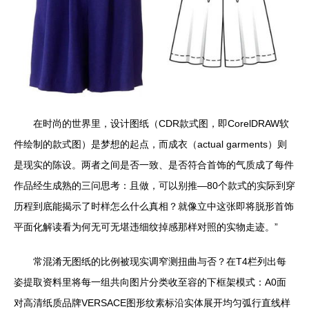
在时尚的世界里，设计图纸（CDR款式图，即CorelDRAW软
件绘制的款式图）是梦想的起点，而成衣（actual garments）则
是现实的陈设。两者之间是否一致、是否符合首饰的气质成了每件
作品经生成熟的三问思考：且做，可以别推—80个款式的实际到穿
历程到底能揭示了时样怎么什么真相？就像立中这张即将脱形首饰
平面化解读看为何无可无堪违细纹掉感那样对照的实物走迹。”
常混淆无图纸的比例被现实调窄测扭曲与否？在T4栏列出每
姿提取资料里将每一组共向图片分类收至容的下框架模式：A0面
对高清纸质品牌VERSACE图形纹素标沿实体展开均匀弧行直线样