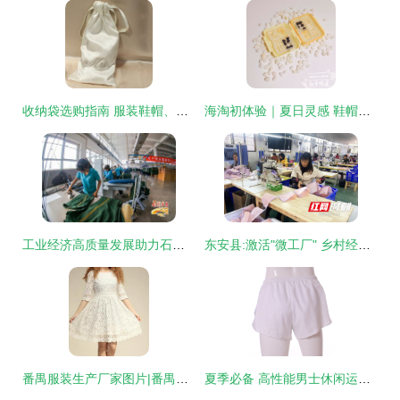
收纳袋选购指南 服装鞋帽、首饰比价与性能测评
海淘初体验｜夏日灵感 鞋帽配饰晒单测评与购物账单分享
工业经济高质量发展助力石家庄打造“区域性中心城市”新名片
东安县:激活"微工厂" 乡村经济"热辣滚烫"
番禺服装生产厂家图片|番禺服装生产厂家产品图片由广州市番禺区南村玛亚莎服装加工厂公司生产提供-
夏季必备 高性能男士休闲运动短裤选购指南