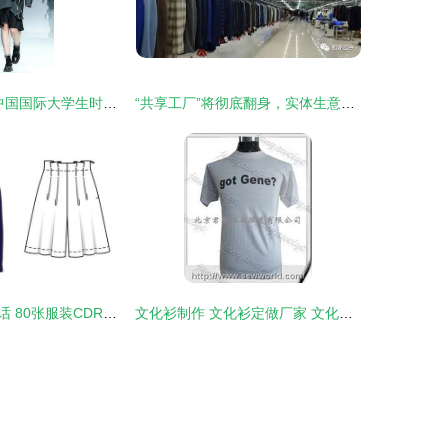
丝域华章 2021中国国际大学生时装周西安工程大学服装与艺术设计学院专场发布
“共享工厂”将彻底翻身，实体生意要逆袭！——以服装行业为例
设计与现实的对话 80张服装CDR款式图与成衣对比及首饰的微妙融合
文化衫制作 文化衫定做厂家 文化衫 君雅伟业服装厂20090804