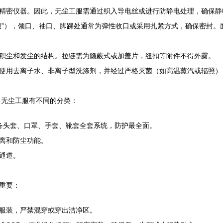
精密仪器。因此，无尘工服需通过织入导电丝或进行防静电处理，确保静
服”），领口、袖口、脚踝处通常为弹性收口或采用扎紧方式，确保密封
积尘和发尘的结构。拉链需为隐蔽式或加盖片，纽扣等附件不得外露。
使用去离子水、非离子型洗涤剂，并经过严格灭菌（如高温蒸汽或辐照）
，无尘工服有不同的分类：
配备头套、口罩、手套、靴套全套系统，防护最全面。
隔离和防尘功能。
通道。
重要：
服装，严禁混穿或穿出洁净区。